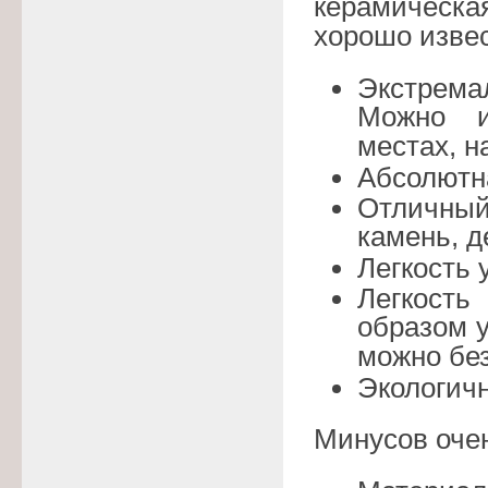
керамическая
хорошо изве
Экстрема
Можно и
местах, н
Абсолютна
Отличны
камень, д
Легкость 
Легкост
образом у
можно без
Экологичн
Минусов очен