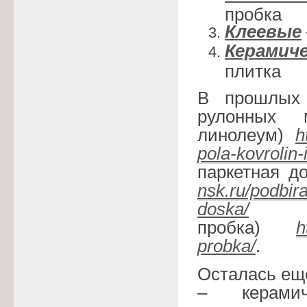
пробка
Клеевые
Керамиче
плитка
В прошлых
рулонных 
линолеум)
h
pola-kovrolin-
паркетная д
nsk.ru/podbir
doska/
и к
пробка)
h
probka/
.
Осталась ещ
– керамич