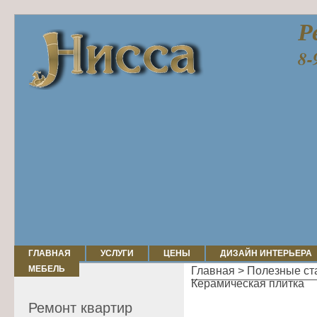
Р
8-
ГЛАВНАЯ
УСЛУГИ
ЦЕНЫ
ДИЗАЙН ИНТЕРЬЕРА
МЕБЕЛЬ
Главная
>
Полезные ста
Керамическая плитка
Ремонт квартир